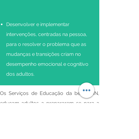
Desenvolver e implementar
intervenções, centradas na pessoa,
para o resolver o problema que as
mudanças e transições criam no
desempenho emocional e cognitivo
dos adultos.
Os Serviços de Educação da believe-IN,
educam adultos a prepararem-se para a
mudança e a gerir transições. O
desenvolvimento de novas competências
como a gestão de mudança, a definição