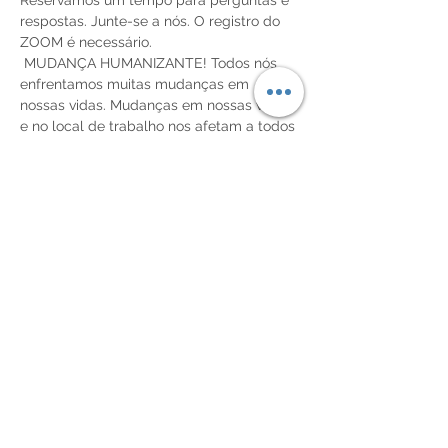
Reservamos um tempo para perguntas e 
respostas. Junte-se a nós. O registro do 
ZOOM é necessário.
 MUDANÇA HUMANIZANTE! Todos nós 
enfrentamos muitas mudanças em 
nossas vidas. Mudanças em nossas vidas 
e no local de trabalho nos afetam a todos 
regularmente, e cada um lida com as 
mudanças de maneir…
Read More >
Share This Event
SUBSCREVA A NOSSA
NEWSLETTER